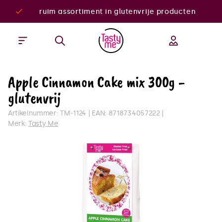
ruim assortiment in glutenvrije producten
Apple Cinnamon Cake mix 300g -
glutenvrij
Artikelnummer:
TM-1124
EAN:
8718734057222
Merk:
Tasty Me