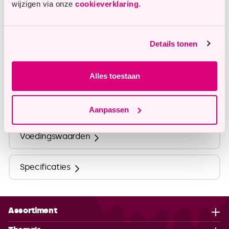
wijzigen via onze
cookieverklaring
.
info@tastyme.nl
Details tonen
Omschrijving
Alles toestaan
Ingrediënten
Aanpassen
Voedingswaarden
Specificaties
Assortiment