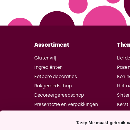
Assortiment
The
Glutenvrij
Liefd
Ingrediënten
Pase
Eetbare decoraties
Konin
Bakgereedschap
Hall
Decoreergereedschap
Sinte
Presentatie en verpakkingen
Kerst
Tasty Me maakt gebruik v