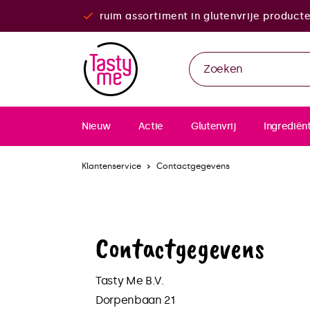
ruim assortiment in glutenvrije product
Nieuw
Actie
Glutenvrij
Ingrediën
Klantenservice
Contactgegevens
Contactgegevens
Tasty Me B.V.
Dorpenbaan 21