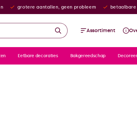
en
grotere aantallen, geen probleem
betaalbare 
Assortiment
Ove
ten
Eetbare decoraties
Bakgereedschap
Decoree