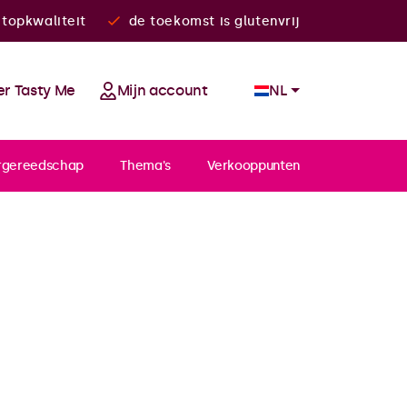
topkwaliteit
de toekomst is glutenvrij
r Tasty Me
Mijn account
NL
rgereedschap
Thema's
Verkooppunten