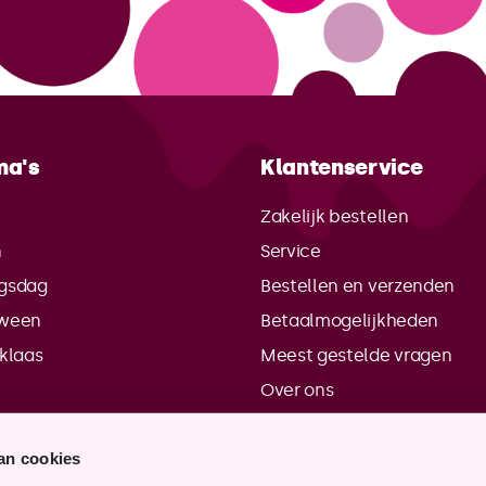
ma's
Klantenservice
e
Zakelijk bestellen
n
Service
gsdag
Bestellen en verzenden
oween
Betaalmogelijkheden
rklaas
Meest gestelde vragen
Over ons
Contactgegevens
an cookies
Verkooppunten