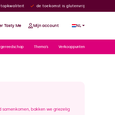
topkwaliteit
de toekomst is glutenvrij
r Tasty Me
Mijn account
NL
rgereedschap
Thema's
Verkooppunten
id samenkomen, bakken we griezelig