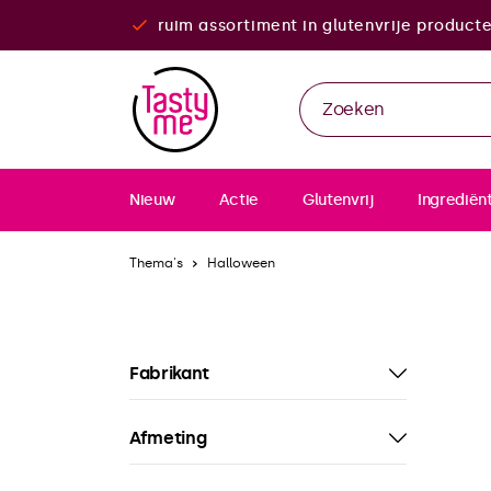
ruim assortiment in glutenvrije product
Nieuw
Actie
Glutenvrij
Ingrediën
Thema's
Halloween
Fabrikant
Afmeting