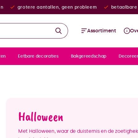
en
grotere aantallen, geen probleem
betaalbare 
Assortiment
Ove
ten
Eetbare decoraties
Bakgereedschap
Decoree
Halloween
Met Halloween, waar de duisternis en de zoetighe