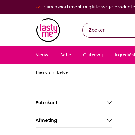
ruim assortiment in glutenvrije product
Nieuw
Actie
Glutenvrij
Ingrediën
Thema's
Liefde
Fabrikant
Afmeting