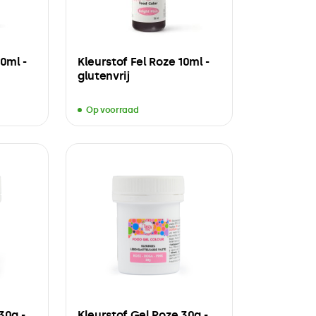
10ml -
Kleurstof Fel Roze 10ml -
glutenvrij
Op voorraad
30g -
Kleurstof Gel Roze 30g -