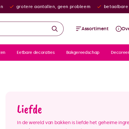
en
grotere aantallen, geen probleem
betaalbare 
Assortiment
Ove
ten
Eetbare decoraties
Bakgereedschap
Decoree
Liefde
In de wereld van bakken is liefde het geheime ingr