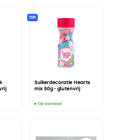
TIP!
k
Suikerdecoratie Hearts
rij
mix 50g - glutenvrij
Op voorraad