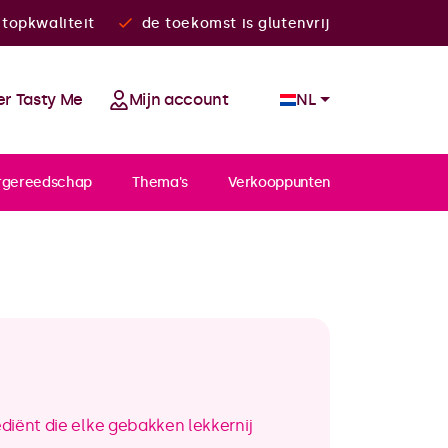
topkwaliteit
de toekomst is glutenvrij
r Tasty Me
Mijn account
NL
rgereedschap
Thema's
Verkooppunten
ediënt die elke gebakken lekkernij