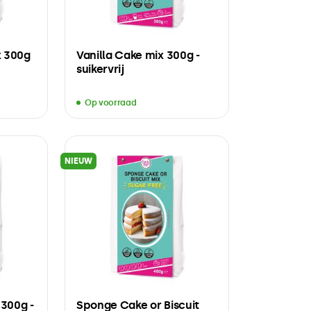
x 300g
Vanilla Cake mix 300g -
suikervrij
Op voorraad
NIEUW
 300g -
Sponge Cake or Biscuit