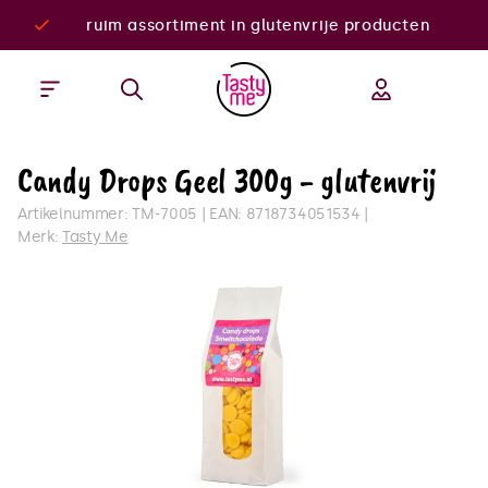
ruim assortiment in glutenvrije producten
Candy Drops Geel 300g - glutenvrij
Artikelnummer:
TM-7005
EAN:
8718734051534
Merk:
Tasty Me