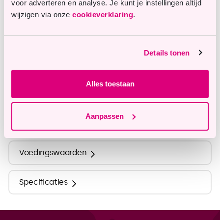
voor adverteren en analyse. Je kunt je instellingen altijd
Onze klantenservice staat je graag te woord en
wijzigen via onze
cookieverklaring
.
helpt je graag verder.
info@tastyme.nl
Details tonen
Alles toestaan
Omschrijving
Aanpassen
Ingrediënten
Voedingswaarden
Specificaties