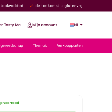
topkwaliteit
de toekomst is glutenvrij
r Tasty Me
Mijn account
NL
rgereedschap
Thema's
Verkooppunten
p voorraad