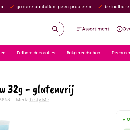
en
grotere aantallen, geen probleem
betaalbare 
Assortiment
Ove
ten
Eetbare decoraties
Bakgereedschap
Decoree
w 32g - glutenvrij
6843
Merk:
Tasty Me
O