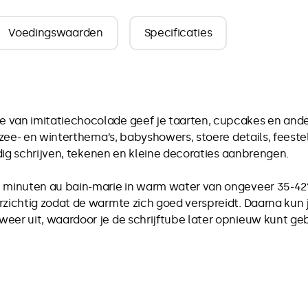
Voedingswaarden
Specificaties
 van imitatiechocolade geef je taarten, cupcakes en ander
 zee- en winterthema’s, babyshowers, stoere details, feestel
oudig schrijven, tekenen en kleine decoraties aanbrengen.
 minuten au bain-marie in warm water van ongeveer 35-42
rzichtig zodat de warmte zich goed verspreidt. Daarna kun 
eer uit, waardoor je de schrijftube later opnieuw kunt ge