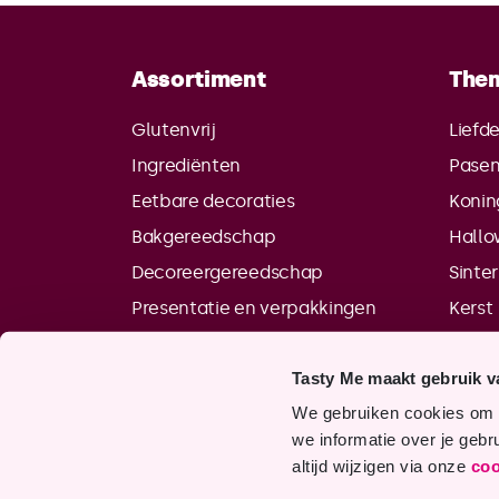
Assortiment
The
Glutenvrij
Liefd
Ingrediënten
Pase
Eetbare decoraties
Konin
Bakgereedschap
Hall
Decoreergereedschap
Sinte
Presentatie en verpakkingen
Kerst
Tasty Me maakt gebruik v
We gebruiken cookies om o
we informatie over je gebr
altijd wijzigen via onze
coo