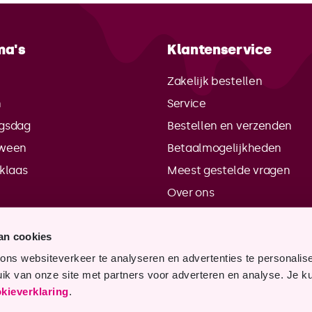
ma's
Klantenservice
e
Zakelijk bestellen
n
Service
gsdag
Bestellen en verzenden
oween
Betaalmogelijkheden
rklaas
Meest gestelde vragen
Over ons
Contactgegevens
an cookies
Verkooppunten
ns websiteverkeer te analyseren en advertenties te personalis
Vacatures
uik van onze site met partners voor adverteren en analyse. Je kun
kieverklaring
.