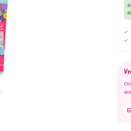
B
a
Vr
Onz
woo