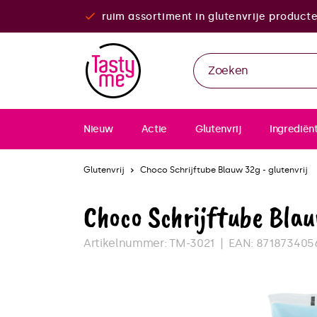
ruim assortiment in glutenvrije product
Nieuw
Actie
Glutenvrij
Ingrediën
Glutenvrij
Choco Schrijftube Blauw 32g - glutenvrij
Choco Schrijftube Blau
Artikelnummer:
TM-3021
EAN:
871873405