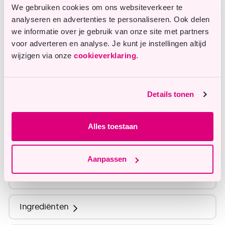
ruim assortiment in glutenvrije producten
We gebruiken cookies om ons websiteverkeer te
Betaalbare topkwaliteit
analyseren en advertenties te personaliseren. Ook delen
we informatie over je gebruik van onze site met partners
voor adverteren en analyse. Je kunt je instellingen altijd
wijzigen via onze
cookieverklaring
.
Vragen of opmerkingen?
Onze klantenservice staat je graag te woord en
Details tonen
helpt je graag verder.
Alles toestaan
info@tastyme.nl
Aanpassen
Omschrijving
Ingrediënten