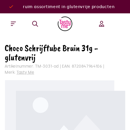
ruim assortiment in glutenvrije producten
Choco Schrijftube Bruin 31g -
glutenvrij
Artikelnummer:
TM-3031-od
EAN:
8720847964106
Merk:
Tasty Me