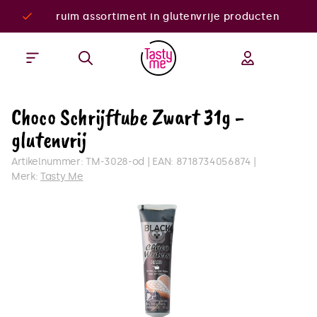
ruim assortiment in glutenvrije producten
Choco Schrijftube Zwart 31g -
glutenvrij
Artikelnummer:
TM-3028-od
EAN:
8718734056874
Merk:
Tasty Me