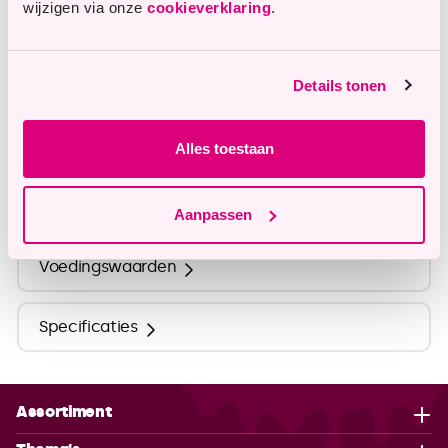
wijzigen via onze
cookieverklaring
.
info@tastyme.nl
Details tonen
Omschrijving
Alles toestaan
Ingrediënten
Aanpassen
Voedingswaarden
Specificaties
Assortiment