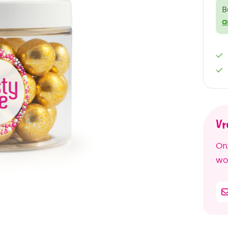
B
a
Vr
Onz
woo