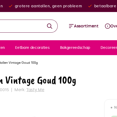
en
grotere aantallen, geen probleem
betaalbare 
Assortiment
Ove
ten
Eetbare decoraties
Bakgereedschap
Decoree
allen Vintage Goud 100g
en Vintage Goud 100g
0015
Merk:
Tasty Me
N