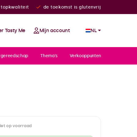
topkwaliteit
de toekomst is glutenvrij
r Tasty Me
Mijn account
NL
rgereedschap
Thema's
Verkooppunten
iet op voorraad