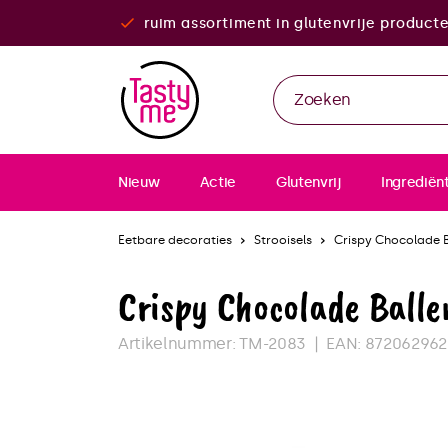
ruim assortiment in glutenvrije product
Nieuw
Actie
Glutenvrij
Ingrediën
Eetbare decoraties
Strooisels
Crispy Chocolade B
Crispy Chocolade Ball
Artikelnummer:
TM-2083
EAN:
872062962