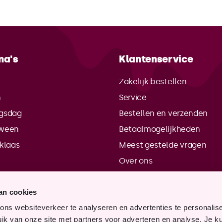
ma's
Klantenservice
e
Zakelijk bestellen
n
Service
gsdag
Bestellen en verzenden
oween
Betaalmogelijkheden
rklaas
Meest gestelde vragen
Over ons
Contactgegevens
an cookies
Verkooppunten
ns websiteverkeer te analyseren en advertenties te personalis
Vacatures
uik van onze site met partners voor adverteren en analyse. Je kun