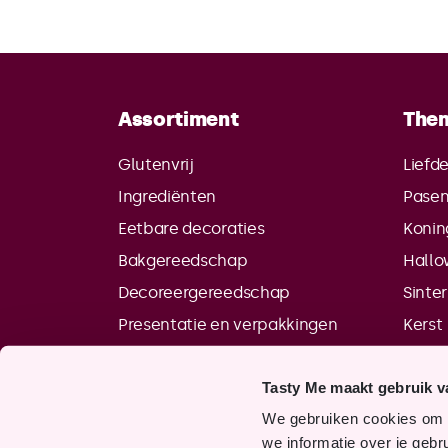
Assortiment
The
Glutenvrij
Liefd
Ingrediënten
Pase
Eetbare decoraties
Konin
Bakgereedschap
Hall
Decoreergereedschap
Sinte
Presentatie en verpakkingen
Kerst
Tasty Me maakt gebruik v
We gebruiken cookies om o
we informatie over je gebr