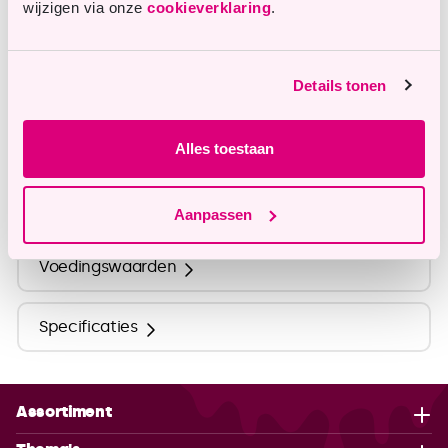
wijzigen via onze
cookieverklaring
.
info@tastyme.nl
Details tonen
Omschrijving
Alles toestaan
Ingrediënten
Aanpassen
Voedingswaarden
Specificaties
Assortiment