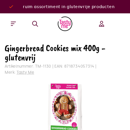
ruim assortiment in glutenvrije producten
Gingerbread Cookies mix 400g -
glutenvrij
Artikelnummer:
TM-1130
EAN:
8718734057314
Merk:
Tasty Me