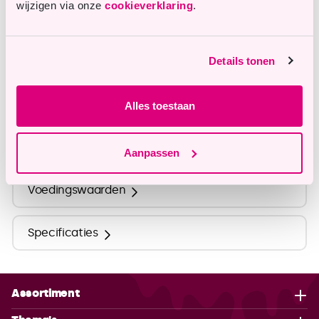
wijzigen via onze
cookieverklaring
.
info@tastyme.nl
Details tonen
Omschrijving
Alles toestaan
Ingrediënten
Aanpassen
Voedingswaarden
Specificaties
Assortiment