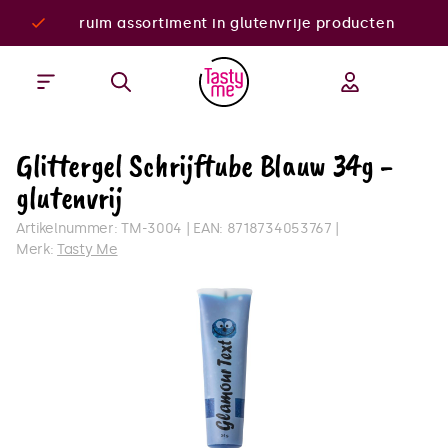
ruim assortiment in glutenvrije producten
Glittergel Schrijftube Blauw 34g -
glutenvrij
Artikelnummer:
TM-3004
EAN:
8718734053767
Merk:
Tasty Me