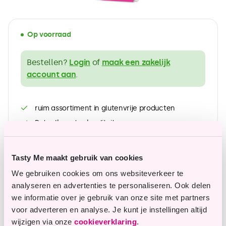
Op voorraad
Bestellen?
Login
of
maak een zakelijk
account aan
.
ruim assortiment in glutenvrije producten
Betaalbare topkwaliteit
Tasty Me maakt gebruik van cookies
Vragen of opmerkingen?
We gebruiken cookies om ons websiteverkeer te
analyseren en advertenties te personaliseren. Ook delen
Onze klantenservice staat je graag te woord en
we informatie over je gebruik van onze site met partners
helpt je graag verder.
voor adverteren en analyse. Je kunt je instellingen altijd
wijzigen via onze
cookieverklaring
.