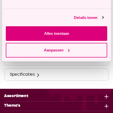
info@tastyme.nl
Details tonen
Omschrijving
Alles toestaan
Ingrediënten
Aanpassen
Voedingswaarden
Specificaties
Assortiment
Thema's