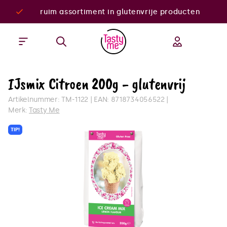
ruim assortiment in glutenvrije producten
IJsmix Citroen 200g - glutenvrij
Artikelnummer:
TM-1122
EAN:
8718734056522
Merk:
Tasty Me
TIP!