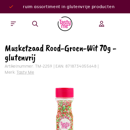
ruim assortiment in glutenvrije producten
Musketzaad Rood-Groen-Wit 70g -
glutenvrij
Artikelnummer:
TM-2259
EAN:
8718734055648
Merk:
Tasty Me