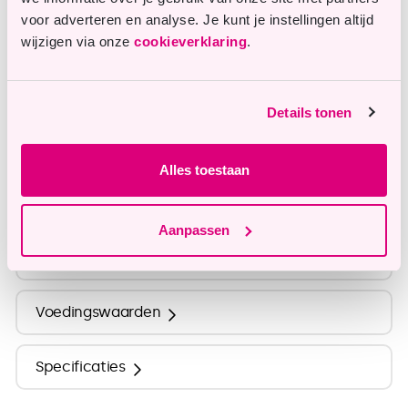
Vragen of opmerkingen?
voor adverteren en analyse. Je kunt je instellingen altijd
Onze klantenservice staat je graag te woord en
wijzigen via onze
cookieverklaring
.
helpt je graag verder.
Details tonen
info@tastyme.nl
Alles toestaan
Omschrijving
Aanpassen
Ingrediënten
Voedingswaarden
Specificaties