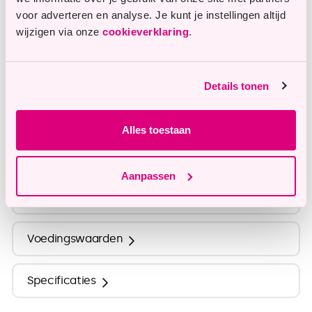
Vragen of opmerkingen?
voor adverteren en analyse. Je kunt je instellingen altijd
Onze klantenservice staat je graag te woord en
wijzigen via onze
cookieverklaring
.
helpt je graag verder.
Details tonen
info@tastyme.nl
Alles toestaan
Omschrijving
Aanpassen
Ingrediënten
Voedingswaarden
Specificaties