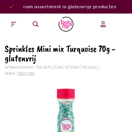
ruim assortiment in glutenvrije producten
Sprinkles Mini mix Turquoise 70g -
glutenvrij
Artikelnummer:
TM-2414
EAN:
8720847963666
Merk:
Tasty Me