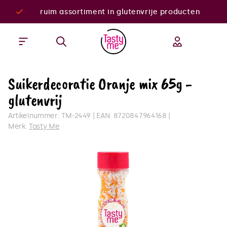
ruim assortiment in glutenvrije producten
Suikerdecoratie Oranje mix 65g -
glutenvrij
Artikelnummer:
TM-2449
EAN:
8720847964168
Merk:
Tasty Me