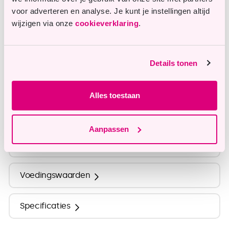
Vragen of opmerkingen?
voor adverteren en analyse. Je kunt je instellingen altijd
Onze klantenservice staat je graag te woord en
wijzigen via onze
cookieverklaring
.
helpt je graag verder.
Details tonen
info@tastyme.nl
Alles toestaan
Omschrijving
Aanpassen
Ingrediënten
Voedingswaarden
Specificaties