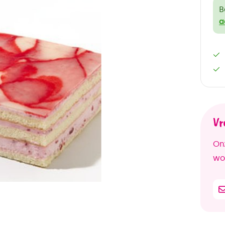
B
a
Vr
Onz
woo