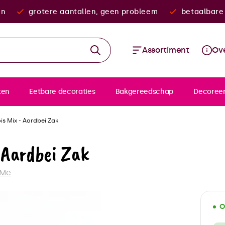
en
grotere aantallen, geen probleem
betaalbare 
Assortiment
Ove
ten
Eetbare decoraties
Bakgereedschap
Decoree
s Mix - Aardbei Zak
 Aardbei Zak
 Me
O