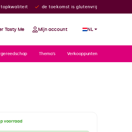
topkwaliteit
de toekomst is glutenvrij
r Tasty Me
Mijn account
NL
rgereedschap
Thema's
Verkooppunten
p voorraad