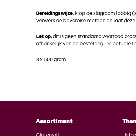
Bereidingswijze:
k
lop de slagroom lobbig (
Verwerk de bavaroise meteen en laat deze d
Let op:
dit is geen standaard voorraad pro
afhankelijk van de besteldag. De actuele lev
8 x 500 gram
Assortiment
The
Glutenvrij
Liefd