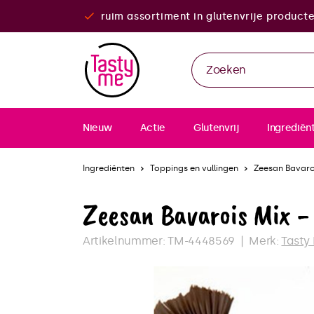
ruim assortiment in glutenvrije product
Nieuw
Actie
Glutenvrij
Ingrediën
Ingrediënten
Toppings en vullingen
Zeesan Bavaroi
Zeesan Bavarois Mix -
Artikelnummer:
TM-4448569
Merk:
Tasty