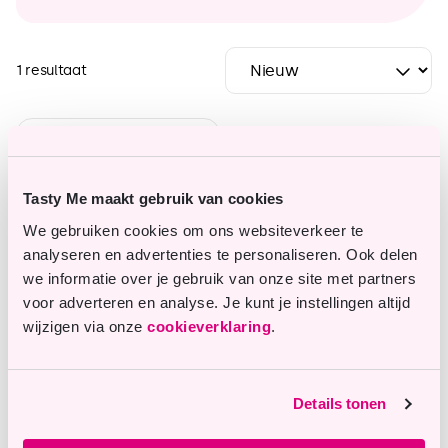
1 resultaat
Tasty Me maakt gebruik van cookies
We gebruiken cookies om ons websiteverkeer te
analyseren en advertenties te personaliseren. Ook delen
we informatie over je gebruik van onze site met partners
voor adverteren en analyse. Je kunt je instellingen altijd
wijzigen via onze
cookieverklaring
.
Cupcake Cups -
Regenboog - 100 stuks
Op voorraad
Details tonen