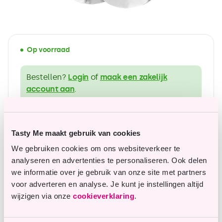
Op voorraad
Bestellen?
Login
of
maak een zakelijk
account aan
.
ruim assortiment in glutenvrije producten
Tasty Me maakt gebruik van cookies
Betaalbare topkwaliteit
We gebruiken cookies om ons websiteverkeer te
analyseren en advertenties te personaliseren. Ook delen
we informatie over je gebruik van onze site met partners
voor adverteren en analyse. Je kunt je instellingen altijd
Vragen of opmerkingen?
wijzigen via onze
cookieverklaring
.
Onze klantenservice staat je graag te woord en
helpt je graag verder.