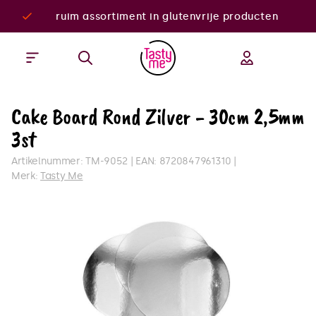
ruim assortiment in glutenvrije producten
Cake Board Rond Zilver - 30cm 2,5mm
3st
Artikelnummer:
TM-9052
EAN:
8720847961310
Merk:
Tasty Me