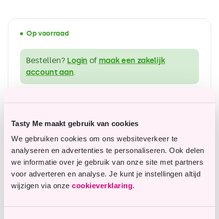
Op voorraad
Bestellen?
Login
of
maak een zakelijk
account aan
.
ruim assortiment in glutenvrije producten
Betaalbare topkwaliteit
Tasty Me maakt gebruik van cookies
We gebruiken cookies om ons websiteverkeer te
analyseren en advertenties te personaliseren. Ook delen
we informatie over je gebruik van onze site met partners
Vragen of opmerkingen?
voor adverteren en analyse. Je kunt je instellingen altijd
wijzigen via onze
cookieverklaring
.
Onze klantenservice staat je graag te woord en
helpt je graag verder.