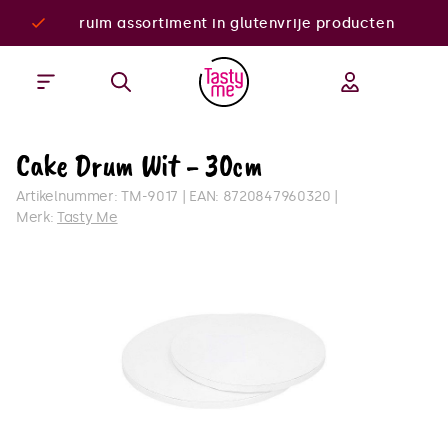
ruim assortiment in glutenvrije producten
Cake Drum Wit - 30cm
Artikelnummer:
TM-9017
EAN:
8720847960320
Merk:
Tasty Me