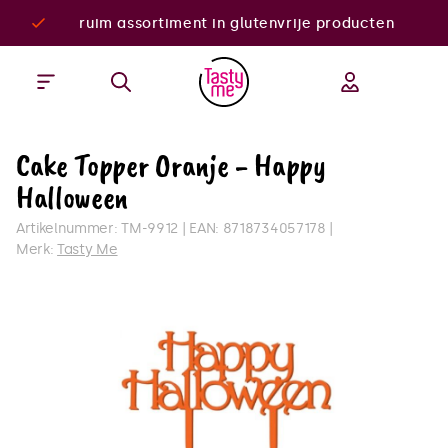
ruim assortiment in glutenvrije producten
Cake Topper Oranje - Happy
Halloween
Artikelnummer:
TM-9912
EAN:
8718734057178
Merk:
Tasty Me