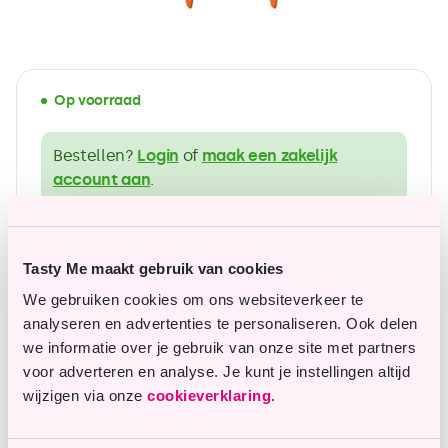
Op voorraad
Bestellen?
Login
of
maak een zakelijk
account aan
.
ruim assortiment in glutenvrije producten
Tasty Me maakt gebruik van cookies
Betaalbare topkwaliteit
We gebruiken cookies om ons websiteverkeer te
analyseren en advertenties te personaliseren. Ook delen
we informatie over je gebruik van onze site met partners
voor adverteren en analyse. Je kunt je instellingen altijd
Vragen of opmerkingen?
wijzigen via onze
cookieverklaring
.
Onze klantenservice staat je graag te woord en
helpt je graag verder.