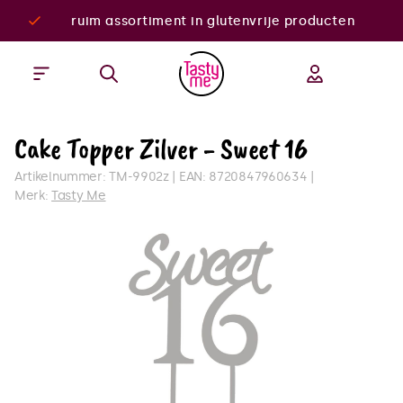
ruim assortiment in glutenvrije producten
Cake Topper Zilver - Sweet 16
Artikelnummer:
TM-9902z
EAN:
8720847960634
Merk:
Tasty Me