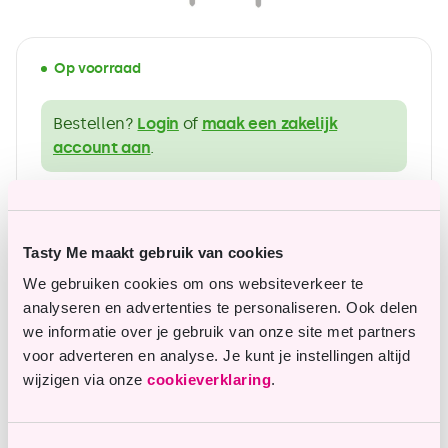
Op voorraad
Bestellen?
Login
of
maak een zakelijk
account aan
.
ruim assortiment in glutenvrije producten
Betaalbare topkwaliteit
Tasty Me maakt gebruik van cookies
We gebruiken cookies om ons websiteverkeer te
analyseren en advertenties te personaliseren. Ook delen
we informatie over je gebruik van onze site met partners
Vragen of opmerkingen?
voor adverteren en analyse. Je kunt je instellingen altijd
wijzigen via onze
cookieverklaring
.
Onze klantenservice staat je graag te woord en
helpt je graag verder.