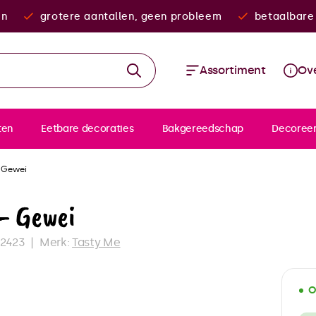
en
grotere aantallen, geen probleem
betaalbare 
Assortiment
Ove
ten
Eetbare decoraties
Bakgereedschap
Decoree
- Gewei
 - Gewei
2423
Merk:
Tasty Me
O