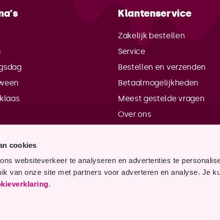
ma's
Klantenservice
e
Zakelijk bestellen
n
Service
gsdag
Bestellen en verzenden
oween
Betaalmogelijkheden
rklaas
Meest gestelde vragen
Over ons
Contactgegevens
an cookies
Verkooppunten
ns websiteverkeer te analyseren en advertenties te personalis
Vacatures
uik van onze site met partners voor adverteren en analyse. Je kun
kieverklaring
.
2024
Privacy
Cookies
Disclaimer
Algemene 