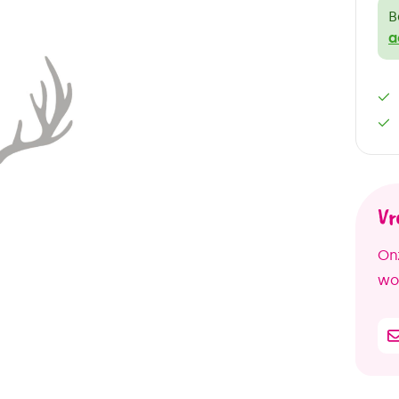
B
a
Vr
Onz
woo