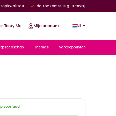
topkwaliteit
de toekomst is glutenvrij
r Tasty Me
Mijn account
NL
rgereedschap
Thema's
Verkooppunten
p voorraad