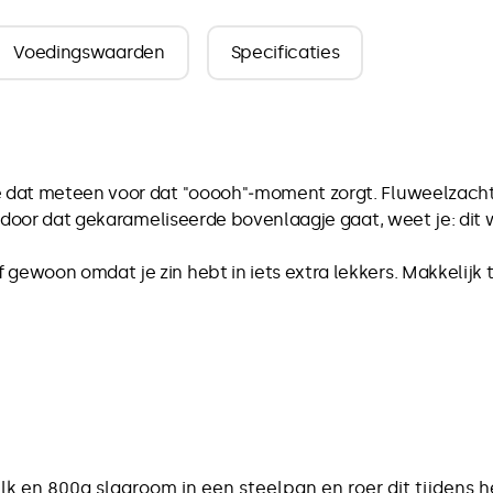
Voedingswaarden
Specificaties
e dat meteen voor dat "ooooh"‑moment zorgt. Fluweelzacht,
tje door dat gekarameliseerde bovenlaagje gaat, weet je: dit
gewoon omdat je zin hebt in iets extra lekkers. Makkelijk 
k en 800g slagroom in een steelpan en roer dit tijdens 