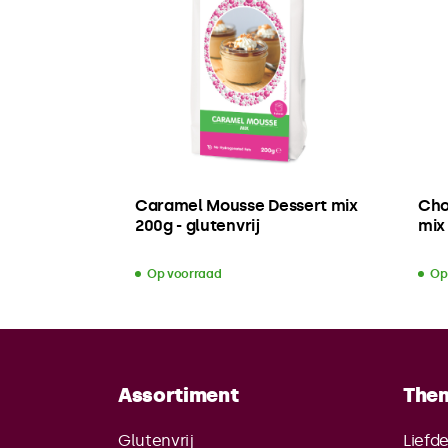
Caramel Mousse Dessert mix
Cho
200g - glutenvrij
mix 
Op voorraad
Op
Assortiment
The
Glutenvrij
Liefd