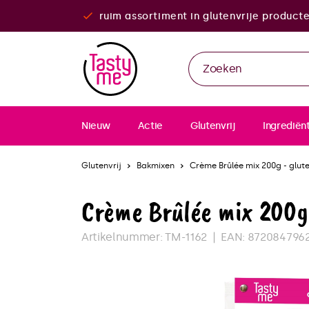
ruim assortiment in glutenvrije product
Nieuw
Actie
Glutenvrij
Ingrediën
Glutenvrij
Bakmixen
Crème Brûlée mix 200g - glute
Crème Brûlée mix 200g 
Artikelnummer:
TM-1162
EAN:
872084796