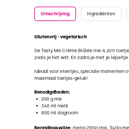
Omschrijving
Ingrediënten
Glutenvrij - vegetarisch
De Tasty Me Crème Brûlée mix is zo’n toetj
zoals je het wilt. En zodra je met je lepel
Ideaal voor etentjes, speciale momenten of 
maixmaal toetjes-geluk!
Benodigdheden:
200 g mix
340 ml melk
800 ml slagroom
Bereidingswijze:
m
eng 200g mix, 340g mel