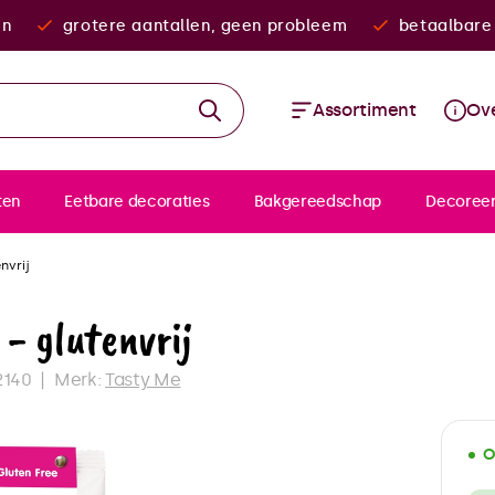
en
grotere aantallen, geen probleem
betaalbare 
Assortiment
Ove
ten
Eetbare decoraties
Bakgereedschap
Decoree
nvrij
- glutenvrij
2140
Merk:
Tasty Me
O