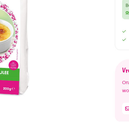
B
a
Vr
Onz
woo