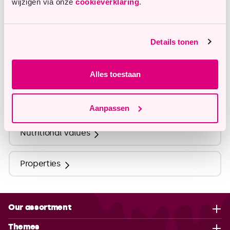
wijzigen via onze
cookieverklaring
.
info@tastyme.nl
Details tonen
Description
Alles toestaan
Ingredients
Aanpassen
Nutritional Values
Properties
Our assortment
Themes