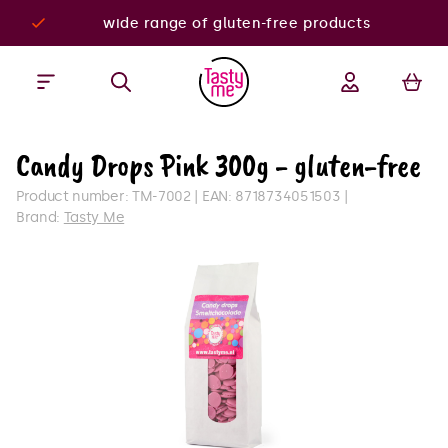
wide range of gluten-free products
Candy Drops Pink 300g - gluten-free
Product number:
TM-7002
EAN:
8718734051503
Brand:
Tasty Me