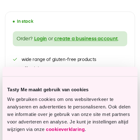
In stock
Order?
Login
or
create a business account
.
wide range of gluten-free products
Affordable top quality
Tasty Me maakt gebruik van cookies
Questions or remarks?
We gebruiken cookies om ons websiteverkeer te
analyseren en advertenties te personaliseren. Ook delen
Our customer service is happy to assist you.
we informatie over je gebruik van onze site met partners
voor adverteren en analyse. Je kunt je instellingen altijd
wijzigen via onze
cookieverklaring
.
info@tastyme.nl