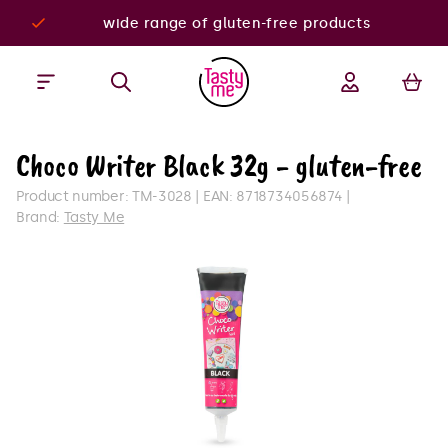
wide range of gluten-free products
Choco Writer Black 32g - gluten-free
Product number:
TM-3028
EAN:
8718734056874
Brand:
Tasty Me