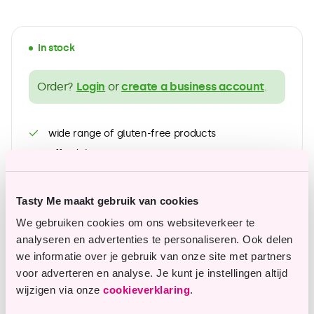
In stock
Order?
Login
or
create a business account
.
wide range of gluten-free products
Affordable top quality
Tasty Me maakt gebruik van cookies
Questions or remarks?
We gebruiken cookies om ons websiteverkeer te
analyseren en advertenties te personaliseren. Ook delen
Our customer service is happy to assist you.
we informatie over je gebruik van onze site met partners
voor adverteren en analyse. Je kunt je instellingen altijd
wijzigen via onze
cookieverklaring
.
info@tastyme.nl