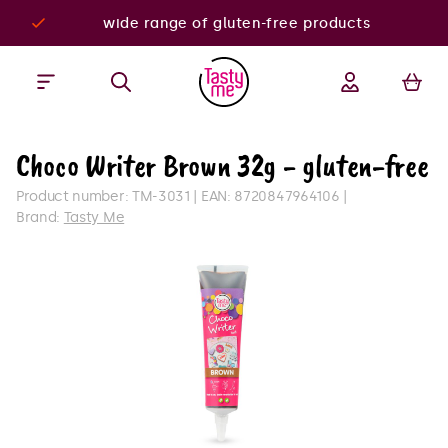
wide range of gluten-free products
Choco Writer Brown 32g - gluten-free
Product number:
TM-3031
EAN:
8720847964106
Brand:
Tasty Me