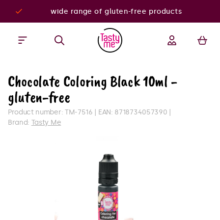
wide range of gluten-free products
Chocolate Coloring Black 10ml -
gluten-free
Product number:
TM-7516
EAN:
8718734057390
Brand:
Tasty Me