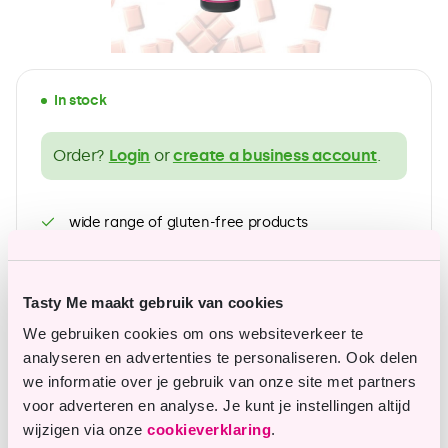
In stock
Order?
Login
or
create a business account
.
wide range of gluten-free products
Affordable top quality
Tasty Me maakt gebruik van cookies
We gebruiken cookies om ons websiteverkeer te
Questions or remarks?
analyseren en advertenties te personaliseren. Ook delen
we informatie over je gebruik van onze site met partners
Our customer service is happy to assist you.
voor adverteren en analyse. Je kunt je instellingen altijd
wijzigen via onze
cookieverklaring
.