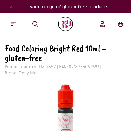
wide range of gluten-free products
Food Coloring Bright Red 10ml -
gluten-free
Product number:
TM-7557
EAN:
8718734059691
Brand:
Tasty Me