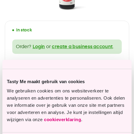
In stock
Order?
Login
or
create a business account
.
wide range of gluten-free products
Affordable top quality
Tasty Me maakt gebruik van cookies
We gebruiken cookies om ons websiteverkeer te
analyseren en advertenties te personaliseren. Ook delen
Questions or remarks?
we informatie over je gebruik van onze site met partners
voor adverteren en analyse. Je kunt je instellingen altijd
Our customer service is happy to assist you.
wijzigen via onze
cookieverklaring
.