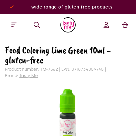
wide range of gluten-free products
Food Coloring Lime Green 10ml -
gluten-free
Product number:
TM-7562
EAN:
8718734059745
Brand:
Tasty Me