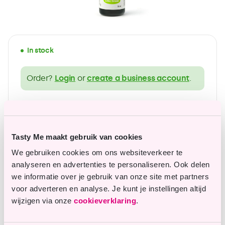
In stock
Order?
Login
or
create a business account
.
wide range of gluten-free products
Affordable top quality
Tasty Me maakt gebruik van cookies
We gebruiken cookies om ons websiteverkeer te
analyseren en advertenties te personaliseren. Ook delen
Questions or remarks?
we informatie over je gebruik van onze site met partners
voor adverteren en analyse. Je kunt je instellingen altijd
Our customer service is happy to assist you.
wijzigen via onze
cookieverklaring
.