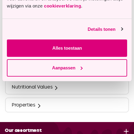
wijzigen via onze
cookieverklaring
.
Our customer service is happy to assist you.
info@tastyme.nl
Details tonen
Alles toestaan
Description
Aanpassen
Ingredients
Nutritional Values
Properties
Our assortment