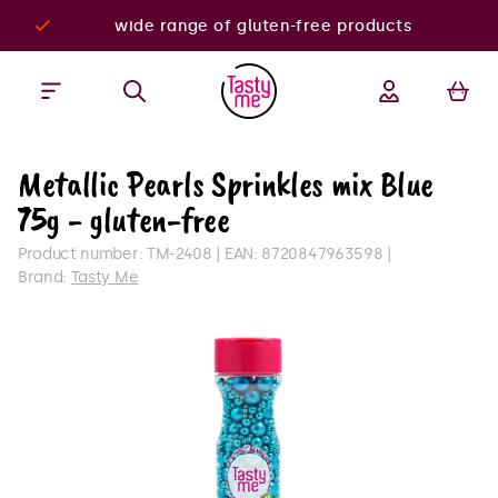
wide range of gluten-free products
Metallic Pearls Sprinkles mix Blue
75g - gluten-free
Product number:
TM-2408
EAN:
8720847963598
Brand:
Tasty Me