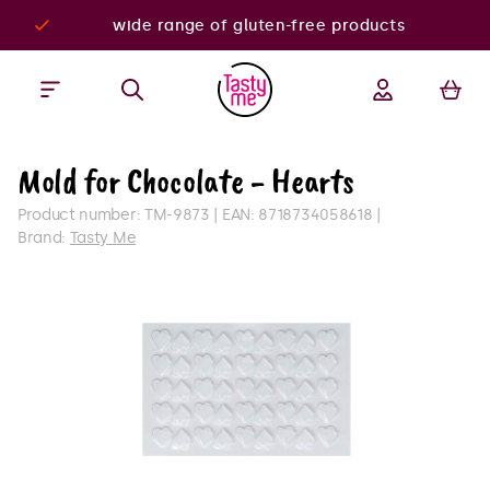
wide range of gluten-free products
Mold for Chocolate - Hearts
Product number:
TM-9873
EAN:
8718734058618
Brand:
Tasty Me