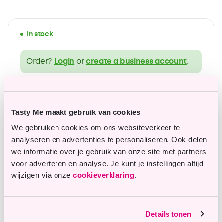
In stock
Order?
Login
or
create a business account
.
wide range of gluten-free products
Affordable top quality
Tasty Me maakt gebruik van cookies
We gebruiken cookies om ons websiteverkeer te
analyseren en advertenties te personaliseren. Ook delen
we informatie over je gebruik van onze site met partners
Questions or remarks?
voor adverteren en analyse. Je kunt je instellingen altijd
wijzigen via onze
cookieverklaring
.
Our customer service is happy to assist you.
info@tastyme.nl
Details tonen