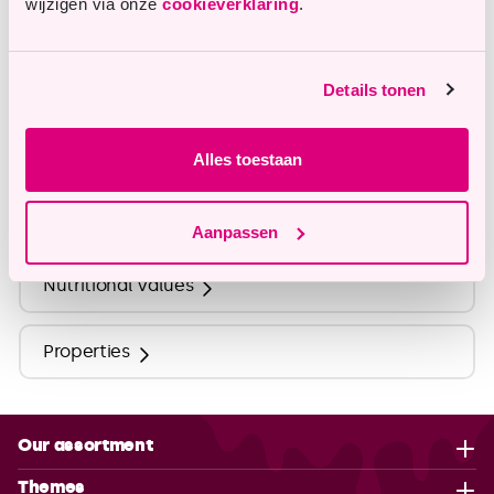
wijzigen via onze
cookieverklaring
.
info@tastyme.nl
Details tonen
Description
Alles toestaan
Ingredients
Aanpassen
Nutritional Values
Properties
Our assortment
Themes