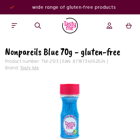
wide range of gluten-free products
Nonpareils Blue 70g - gluten-free
Product number:
TM-2123
EAN:
8718734052524
Brand:
Tasty Me