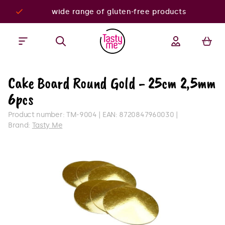
wide range of gluten-free products
Cake Board Round Gold - 25cm 2,5mm
6pcs
Product number:
TM-9004
EAN:
8720847960030
Brand:
Tasty Me