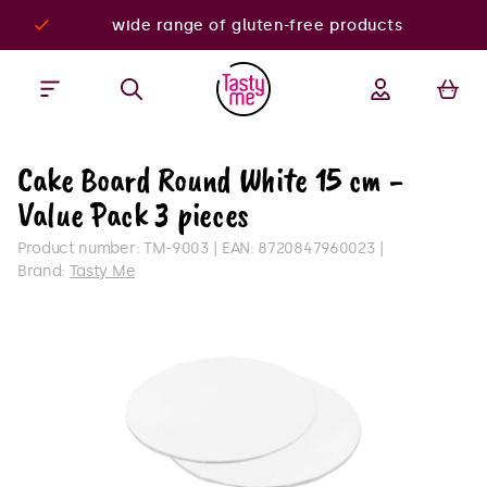
wide range of gluten-free products
Cake Board Round White 15 cm -
Value Pack 3 pieces
Product number:
TM-9003
EAN:
8720847960023
Brand:
Tasty Me