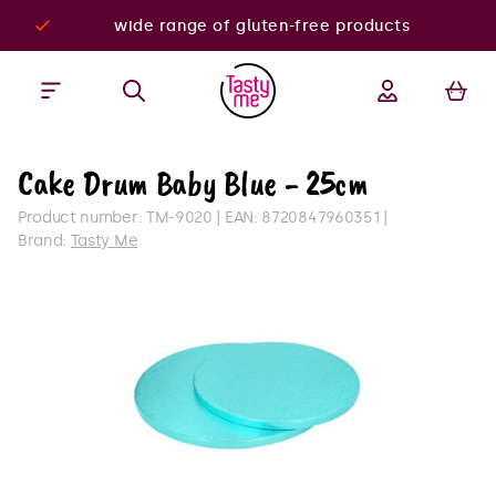
wide range of gluten-free products
Cake Drum Baby Blue - 25cm
Product number:
TM-9020
EAN:
8720847960351
Brand:
Tasty Me