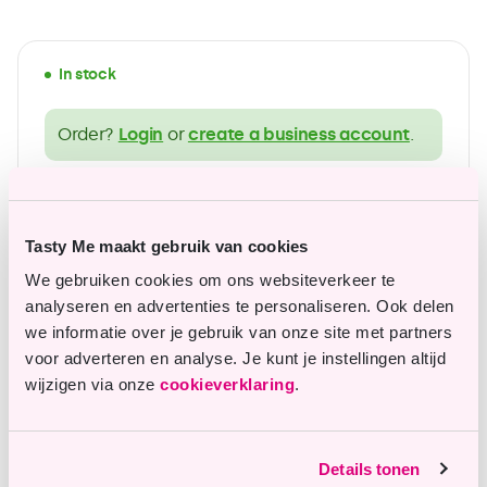
In stock
Order?
Login
or
create a business account
.
wide range of gluten-free products
Affordable top quality
Tasty Me maakt gebruik van cookies
We gebruiken cookies om ons websiteverkeer te
analyseren en advertenties te personaliseren. Ook delen
we informatie over je gebruik van onze site met partners
Questions or remarks?
voor adverteren en analyse. Je kunt je instellingen altijd
wijzigen via onze
cookieverklaring
.
Our customer service is happy to assist you.
info@tastyme.nl
Details tonen