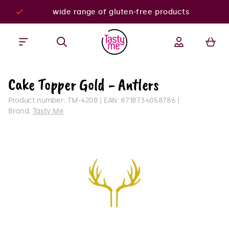
wide range of gluten-free products
Cake Topper Gold - Antlers
Product number:
TM-4208
EAN:
8718734058786
Brand:
Tasty Me