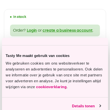
In stock
Order?
Login
or
create a business account
.
wide range of gluten-free products
Affordable top quality
Tasty Me maakt gebruik van cookies
We gebruiken cookies om ons websiteverkeer te
analyseren en advertenties te personaliseren. Ook delen
we informatie over je gebruik van onze site met partners
Questions or remarks?
voor adverteren en analyse. Je kunt je instellingen altijd
wijzigen via onze
cookieverklaring
.
Our customer service is happy to assist you.
info@tastyme.nl
Details tonen