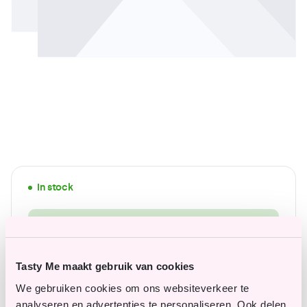
In stock
Order?
Login
or
create a business account
.
Tasty Me maakt gebruik van cookies
wide range of gluten-free products
We gebruiken cookies om ons websiteverkeer te
Affordable top quality
analyseren en advertenties te personaliseren. Ook delen