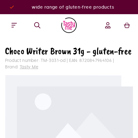
wide range of gluten-free products
Choco Writer Brown 31g - gluten-free
Product number:
TM-3031-od
EAN:
8720847964106
Brand:
Tasty Me